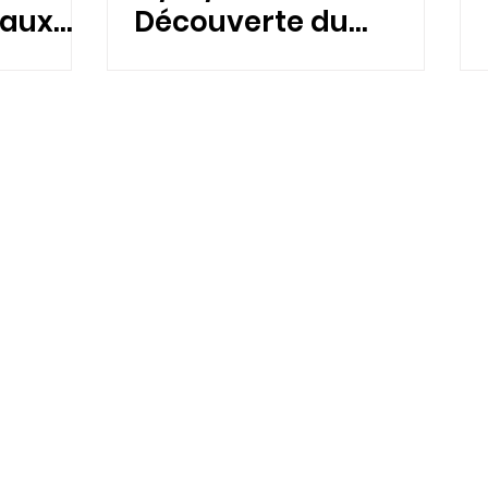
 aux
Découverte du
n ligne
Handifoot