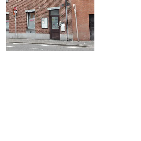
Adresse
Boulevard des Archers 62,
1400 Nivelles, Belgique
Horaire
Lundi
9 H - 16 H
Mardi
9 H - 16 H
Mercredi
9 H - 16 H
Jeudi
9 H - 16 H
Vendredi
9 H - 16 H
*Batîment accessible aux
PMR
(ascenseur), proche
de la
gare de Nivelles
.